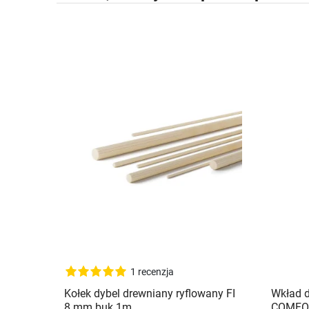
1 recenzja
Kołek dybel drewniany ryflowany FI
Wkład d
8 mm buk 1m
COMFOR