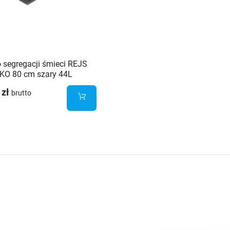
 segregacji śmieci REJS
KO 80 cm szary 44L
+2x7L)
 zł
brutto