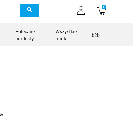
0
search
Polecane
Wszystkie
b2b
produkty
marki
4h