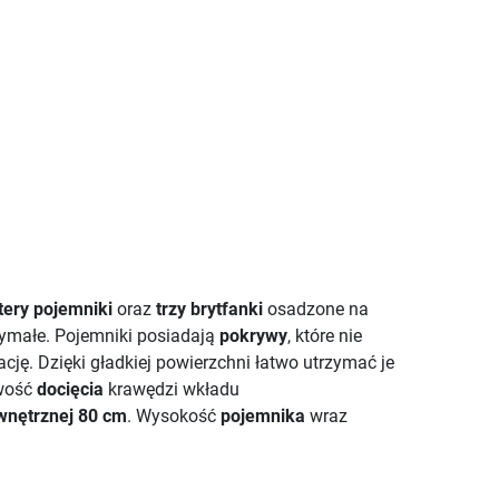
tery pojemniki
oraz
trzy brytfanki
osadzone na
rzymałe. Pojemniki posiadają
pokrywy
, które nie
cję. Dzięki gładkiej powierzchni łatwo utrzymać je
iwość
docięcia
krawędzi wkładu
wnętrznej 80 cm
. Wysokość
pojemnika
wraz