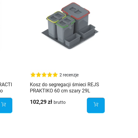
2 recenzje
RACTI
Kosz do segregacji śmieci REJS
Segreg
do
PRAKTIKO 60 cm szary 29L
ECO 40
+ 2x17L)
(1x15L+2x7L)
potrój
102,29 zł
380,16
brutto