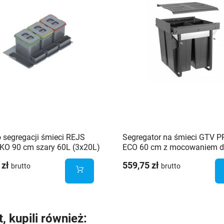
 segregacji śmieci REJS
Segregator na śmieci GTV P
KO 90 cm szary 60L (3x20L)
ECO 60 cm z mocowaniem 
frontu potrójny 68L (1x34L 
 zł
559,75 zł
brutto
brutto
t, kupili również: