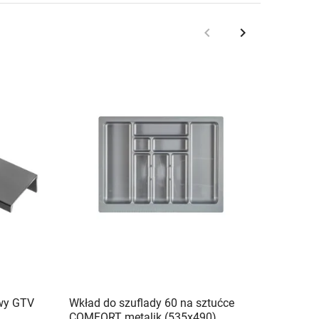
keyboard_arrow_left
keyboard_arrow_right
Poprzedni
Następny
wy GTV
Wkład do szuflady 60 na sztućce
Dno i 
COMFORT metalik (535x490)
HAFELE