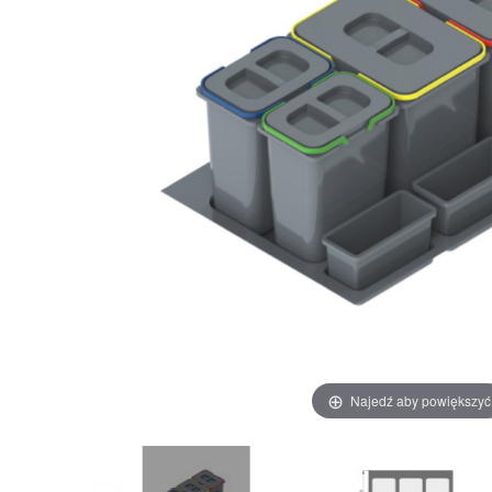
Najedź aby powiększyć