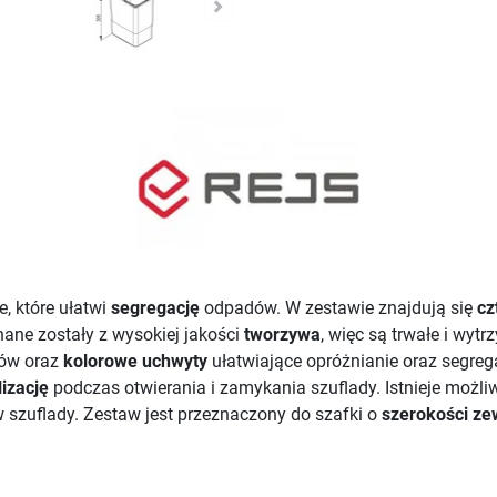
, które ułatwi
segregację
odpadów. W zestawie znajdują się
cz
ane zostały z wysokiej jakości
tworzywa
, więc są trwałe i wyt
hów oraz
kolorowe uchwyty
ułatwiające opróżnianie oraz segrega
lizację
podczas otwierania i zamykania szuflady. Istnieje możl
szuflady. Zestaw jest przeznaczony do szafki o
szerokości ze