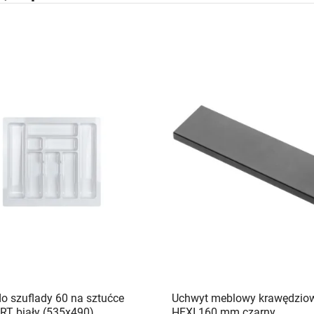
o szuflady 60 na sztućce
Uchwyt meblowy krawędzio
T biały (535x490)
HEXI 160 mm czarny