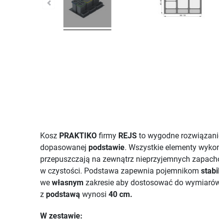
Kosz
PRAKTIKO
firmy
REJS
to wygodne rozwiązanie
dopasowanej
podstawie
. Wszystkie elementy wykon
przepuszczają na zewnątrz nieprzyjemnych zapac
w czystości. Podstawa zapewnia pojemnikom
stabi
we
własnym
zakresie aby dostosować do wymiarów 
z
podstawą
wynosi
40 cm.
W zestawie: