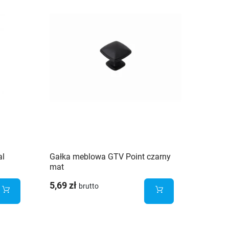
al
Gałka meblowa GTV Point czarny
Gałka 
mat
mat
5,69 zł
4,01 z
brutto