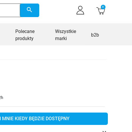
0
search
Polecane
Wszystkie
b2b
produkty
marki
2h
MNIE KIEDY BĘDZIE DOSTĘPNY