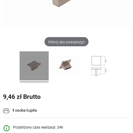
Kliknij aby powiększyć
9,46 zł Brutto
1
osoba kupiła
info_outline
Przybliżony czas realizacji: 24h