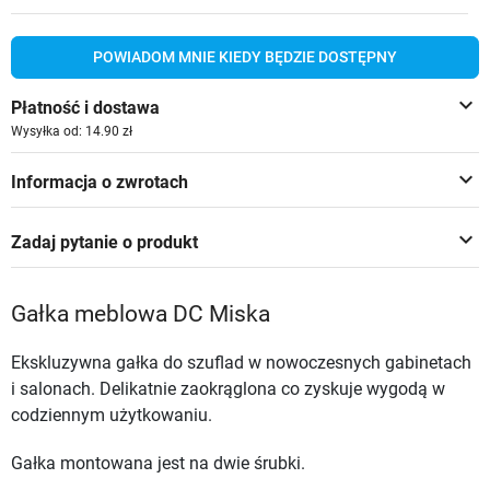
POWIADOM MNIE KIEDY BĘDZIE DOSTĘPNY
keyboard_arrow_down
Płatność i dostawa
Wysyłka od: 14.90 zł
keyboard_arrow_down
Informacja o zwrotach
keyboard_arrow_down
Zadaj pytanie o produkt
Gałka meblowa DC Miska
Ekskluzywna gałka do szuflad w nowoczesnych gabinetach
i salonach. Delikatnie zaokrąglona co zyskuje wygodą w
codziennym użytkowaniu.
Gałka montowana jest na dwie śrubki.