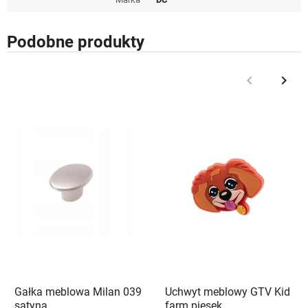
Podobne produkty
keyboard_arrow_left
keyboard_arrow_right
Poprzedni
Nast
Gałka meblowa Milan 039
Uchwyt meblowy GTV Kid
satyna
farm piesek