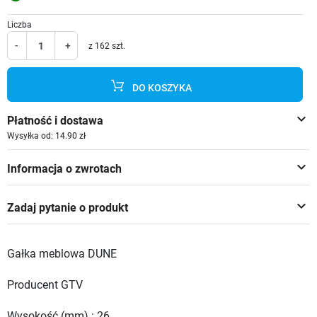
Liczba
-
+
z 162 szt.
DO KOSZYKA
keyboard_arrow_down
Płatność i dostawa
Wysyłka od: 14.90 zł
keyboard_arrow_down
Informacja o zwrotach
keyboard_arrow_down
Zadaj pytanie o produkt
Gałka meblowa DUNE
Producent GTV
Wysokość (mm) : 26