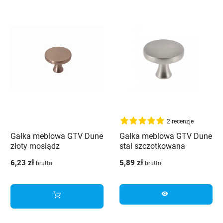
2 recenzje
Gałka meblowa GTV Dune
Gałka meblowa GTV Dune
złoty mosiądz
stal szczotkowana
6,23 zł
5,89 zł
brutto
brutto
visibility