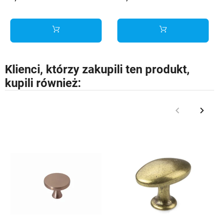
Klienci, którzy zakupili ten produkt,
kupili również:
keyboard_arrow_left
keyboard_arrow_right
Poprzedni
Nast