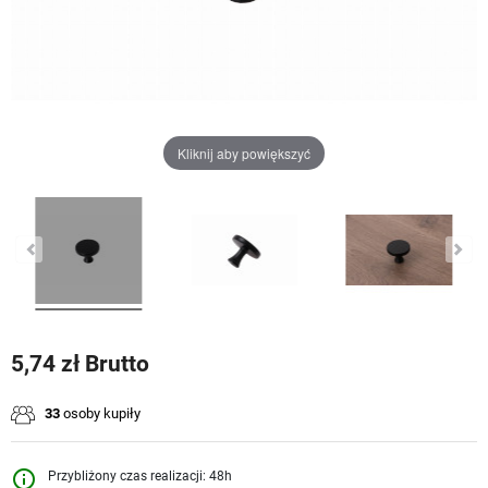
Kliknij aby powiększyć
5,74 zł Brutto
33
osoby kupiły
info_outline
Przybliżony czas realizacji: 48h