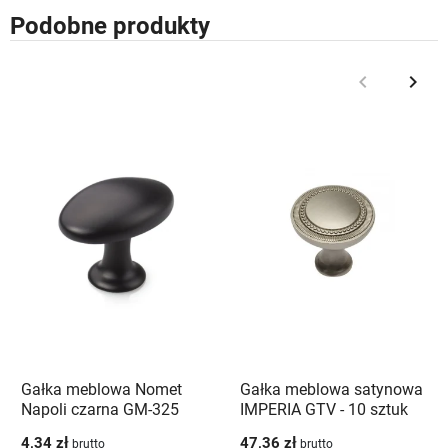
Podobne produkty
keyboard_arrow_left
keyboard_arrow_right
Poprzedni
Nast
Gałka meblowa Nomet
Gałka meblowa satynowa
Napoli czarna GM-325
IMPERIA GTV - 10 sztuk
4,34 zł
47,36 zł
brutto
brutto