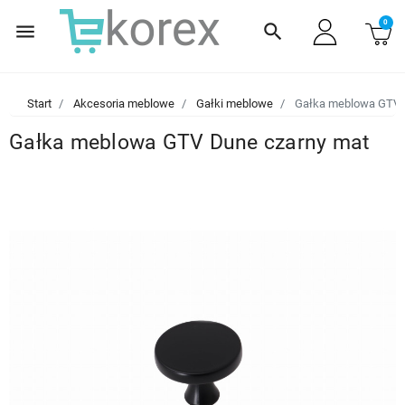
0
menu
search
Start
Akcesoria meblowe
Gałki meblowe
Gałka meblowa GTV 
Gałka meblowa GTV Dune czarny mat