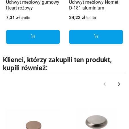
Uchwyt meblowy gumowy
Uchwyt meblowy Nomet
Heart różowy
D-181 aluminium
7,31 zł
24,22 zł
brutto
brutto
Klienci, którzy zakupili ten produkt,
kupili również:
keyboard_arrow_left
keyboard_arrow_right
Poprzedni
Nast