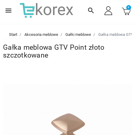
0
menu
search
Start
Akcesoria meblowe
Gałki meblowe
Gałka meblowa GTV P
Gałka meblowa GTV Point złoto
szczotkowane