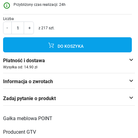
info_outline
Przybliżony czas realizacji: 24h
Liczba
-
+
z 217 szt.
DO KOSZYKA
keyboard_arrow_down
Płatność i dostawa
Wysyłka od: 14.90 zł
keyboard_arrow_down
Informacja o zwrotach
keyboard_arrow_down
Zadaj pytanie o produkt
Gałka meblowa POINT
Producent GTV