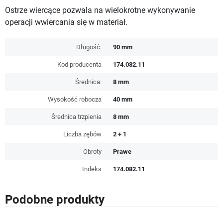
Ostrze wiercące pozwala na wielokrotne wykonywanie
operacji wwiercania się w materiał.
Długość:
90 mm
Kod producenta
174.082.11
Średnica:
8 mm
Wysokość robocza
40 mm
Średnica trzpienia
8 mm
Liczba zębów
2 + 1
Obroty
Prawe
Indeks
174.082.11
Podobne produkty