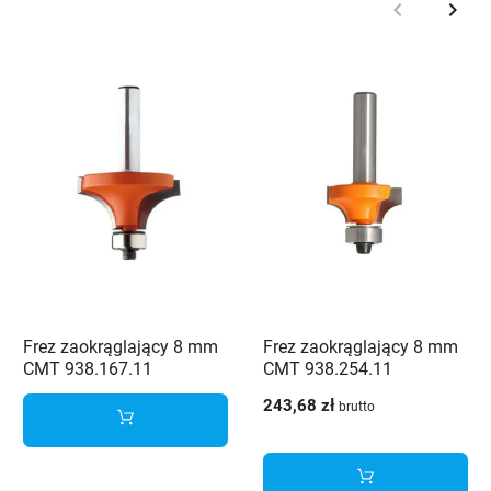
keyboard_arrow_left
keyboard_arrow_right
Poprzedni
Nast
Frez zaokrąglający 8 mm
Frez zaokrąglający 8 mm
CMT 938.167.11
CMT 938.254.11
243,68 zł
brutto