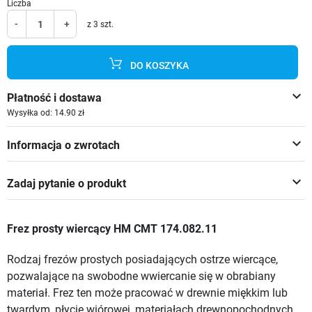
Liczba
-
+
z 3 szt.
DO KOSZYKA
keyboard_arrow_down
Płatność i dostawa
Wysyłka od: 14.90 zł
keyboard_arrow_down
Informacja o zwrotach
keyboard_arrow_down
Zadaj pytanie o produkt
Frez prosty wiercący HM CMT 174.082.11
Rodzaj frezów prostych posiadających ostrze wiercące,
pozwalające na swobodne wwiercanie się w obrabiany
materiał. Frez ten może pracować w drewnie miękkim lub
twardym, płycie wiórowej, materiałach drewnopochodnych