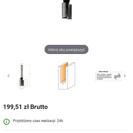
Kliknij aby powiększyć
199,51 zł Brutto
info_outline
Przybliżony czas realizacji: 24h