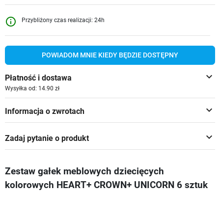
info_outline
Przybliżony czas realizacji: 24h
POWIADOM MNIE KIEDY BĘDZIE DOSTĘPNY
keyboard_arrow_down
Płatność i dostawa
Wysyłka od: 14.90 zł
keyboard_arrow_down
Informacja o zwrotach
keyboard_arrow_down
Zadaj pytanie o produkt
Zestaw gałek meblowych dziecięcych
kolorowych HEART+ CROWN+ UNICORN 6 sztuk