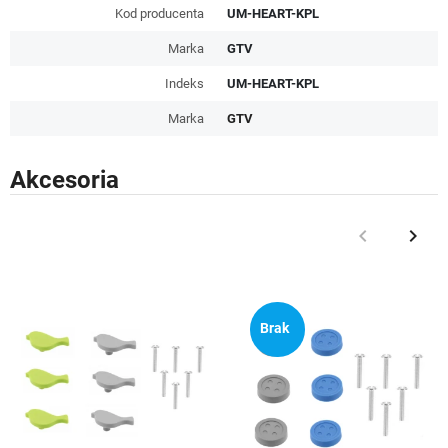
Kod producenta
UM-HEART-KPL
Marka
GTV
Indeks
UM-HEART-KPL
Marka
GTV
Akcesoria
keyboard_arrow_left
keyboard_arrow_right
Poprzedni
Nast
Brak