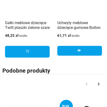
Gałki meblowe dziecięce
Uchwyty meblowe
Twitt ptaszki zielone szare
dziecięce gumowe Button
6 sztuk GTV
szary niebieski 6 szt GTV
48,25 zł
61,71 zł
brutto
brutto
visibility
Podobne produkty
keyboard_arrow_left
keyboard_arrow_right
Poprzedni
Nast
Brak