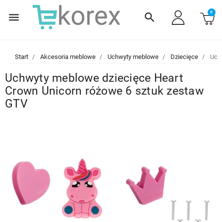
0
menu
search
Start
Akcesoria meblowe
Uchwyty meblowe
Dziecięce
Uchw
Uchwyty meblowe dziecięce Heart
Crown Unicorn różowe 6 sztuk zestaw
GTV