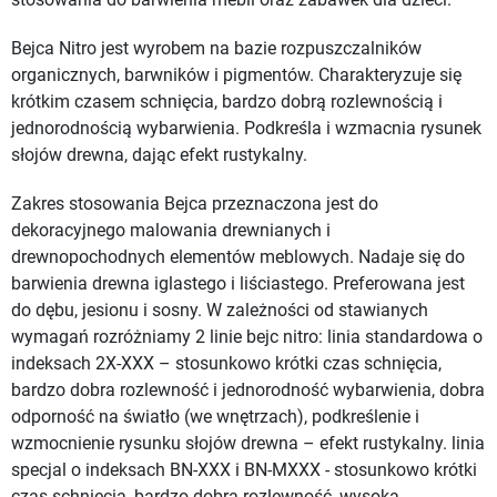
Bejca Nitro jest wyrobem na bazie rozpuszczalników
organicznych, barwników i pigmentów. Charakteryzuje się
krótkim czasem schnięcia, bardzo dobrą rozlewnością i
jednorodnością wybarwienia. Podkreśla i wzmacnia rysunek
słojów drewna, dając efekt rustykalny.
Zakres stosowania Bejca przeznaczona jest do
dekoracyjnego malowania drewnianych i
drewnopochodnych elementów meblowych. Nadaje się do
barwienia drewna iglastego i liściastego. Preferowana jest
do dębu, jesionu i sosny. W zależności od stawianych
wymagań rozróżniamy 2 linie bejc nitro: linia standardowa o
indeksach 2X-XXX – stosunkowo krótki czas schnięcia,
bardzo dobra rozlewność i jednorodność wybarwienia, dobra
odporność na światło (we wnętrzach), podkreślenie i
wzmocnienie rysunku słojów drewna – efekt rustykalny. linia
specjal o indeksach BN-XXX i BN-MXXX - stosunkowo krótki
czas schnięcia, bardzo dobra rozlewność, wysoka