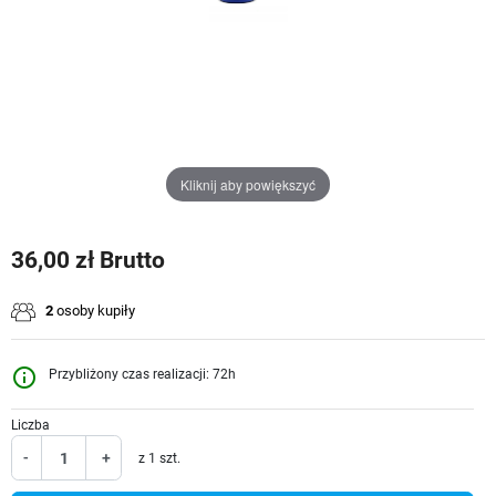
Kliknij aby powiększyć
36,00 zł Brutto
2
osoby kupiły
info_outline
Przybliżony czas realizacji: 72h
Liczba
-
+
z 1 szt.