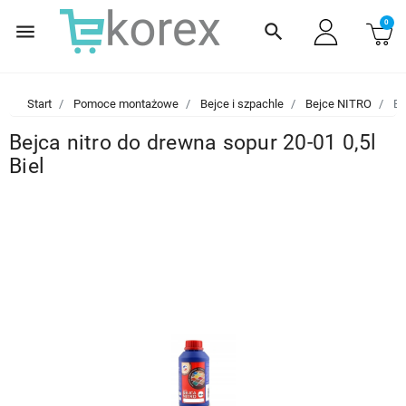
0
menu
search
Start
Pomoce montażowe
Bejce i szpachle
Bejce NITRO
Bej
Bejca nitro do drewna sopur 20-01 0,5l
Biel