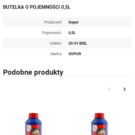
BUTELKA O POJEMNOŚCI 0,5L
Producent
Sopur
Pojemność
0,5L
Indeks
20-01 BIEL
Marka
SOPUR
Podobne produkty
keyboard_arrow_left
keyboard_arrow_right
Poprzedni
Nast