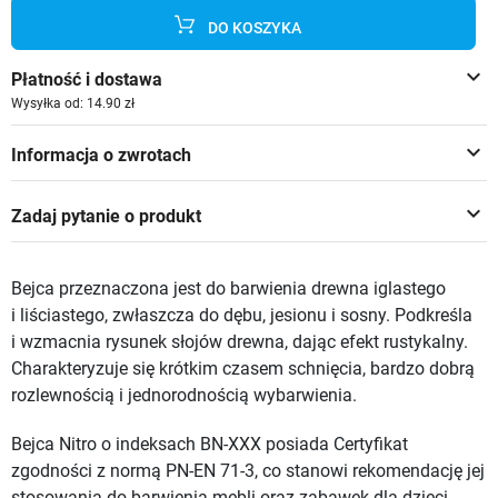
DO KOSZYKA
keyboard_arrow_down
Płatność i dostawa
Wysyłka od: 14.90 zł
keyboard_arrow_down
Informacja o zwrotach
keyboard_arrow_down
Zadaj pytanie o produkt
Bejca przeznaczona jest do barwienia drewna iglastego
i liściastego, zwłaszcza do dębu, jesionu i sosny. Podkreśla
i wzmacnia rysunek słojów drewna, dając efekt rustykalny.
Charakteryzuje się krótkim czasem schnięcia, bardzo dobrą
rozlewnością i jednorodnością wybarwienia.
Bejca Nitro o indeksach BN-XXX posiada Certyfikat
zgodności z normą PN-EN 71-3, co stanowi rekomendację jej
stosowania do barwienia mebli oraz zabawek dla dzieci.