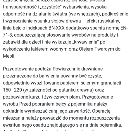
transparentność i „czystość” wybarwienia, wysoka
odporność na działanie światła (we wnętrzach), podkreślenie
i wzmocnienie rysunku słojów drewna – efekt rustykalny,
linia bejc o indeksach BN-XXX dodatkowo spełnia normę EN-
71-3, dopuszczającą stosowanie wyrobów na produkty i
zabawki dla dzieci i nie wykazuje „krwawienia” po
wykończeniu lakierem wodnym oraz Olejem Twardym do
Mebli .
Przygotowanie podłoża Powierzchnie drewniane
przeznaczone do barwienia powinny być czyste,
odpowiednio wyszlifowane papierem ściernym granulacji
150–220 (w zależności od gatunku drewna) oraz
pozbawione kurzu i żywicznych plam. Przygotowanie
wyrobu Przed pobraniem bejcy z pojemnika należy
dokładnie wymieszać całą jego zawartość. Operację
mieszania należy prowadzić do momentu rozpuszczenia
ewentualnego osadu znajdującego się na dnie pojemnika.