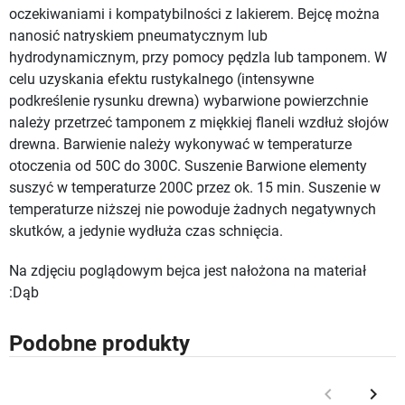
oczekiwaniami i kompatybilności z lakierem. Bejcę można
nanosić natryskiem pneumatycznym lub
hydrodynamicznym, przy pomocy pędzla lub tamponem. W
celu uzyskania efektu rustykalnego (intensywne
podkreślenie rysunku drewna) wybarwione powierzchnie
należy przetrzeć tamponem z miękkiej flaneli wzdłuż słojów
drewna. Barwienie należy wykonywać w temperaturze
otoczenia od 50C do 300C. Suszenie Barwione elementy
suszyć w temperaturze 200C przez ok. 15 min. Suszenie w
temperaturze niższej nie powoduje żadnych negatywnych
skutków, a jedynie wydłuża czas schnięcia.
Na zdjęciu poglądowym bejca jest nałożona na materiał
:Dąb
Podobne produkty
keyboard_arrow_left
keyboard_arrow_right
Poprzedni
Nast