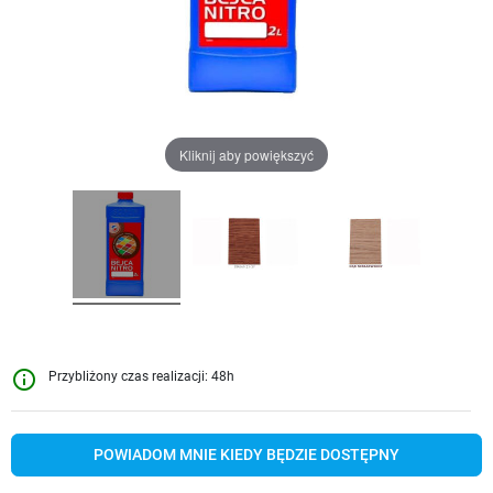
Kliknij aby powiększyć
info_outline
Przybliżony czas realizacji: 48h
POWIADOM MNIE KIEDY BĘDZIE DOSTĘPNY