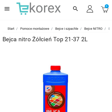
0
menu
search
Start
Pomoce montażowe
Bejce i szpachle
Bejce NITRO
Be
Bejca nitro Żółcień Top 21-37 2L