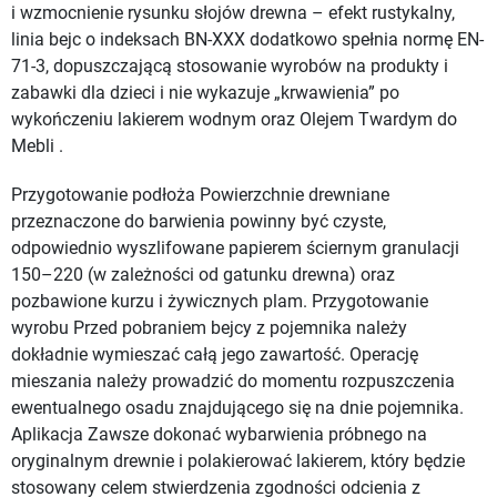
i wzmocnienie rysunku słojów drewna – efekt rustykalny,
linia bejc o indeksach BN-XXX dodatkowo spełnia normę EN-
71-3, dopuszczającą stosowanie wyrobów na produkty i
zabawki dla dzieci i nie wykazuje „krwawienia” po
wykończeniu lakierem wodnym oraz Olejem Twardym do
Mebli .
Przygotowanie podłoża Powierzchnie drewniane
przeznaczone do barwienia powinny być czyste,
odpowiednio wyszlifowane papierem ściernym granulacji
150–220 (w zależności od gatunku drewna) oraz
pozbawione kurzu i żywicznych plam. Przygotowanie
wyrobu Przed pobraniem bejcy z pojemnika należy
dokładnie wymieszać całą jego zawartość. Operację
mieszania należy prowadzić do momentu rozpuszczenia
ewentualnego osadu znajdującego się na dnie pojemnika.
Aplikacja Zawsze dokonać wybarwienia próbnego na
oryginalnym drewnie i polakierować lakierem, który będzie
stosowany celem stwierdzenia zgodności odcienia z