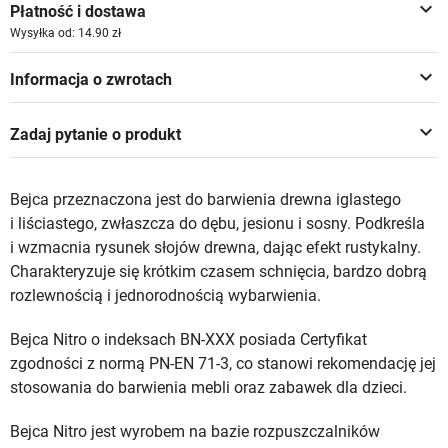
keyboard_arrow_down
Płatność i dostawa
Wysyłka od: 14.90 zł
keyboard_arrow_down
Informacja o zwrotach
keyboard_arrow_down
Zadaj pytanie o produkt
Bejca przeznaczona jest do barwienia drewna iglastego
i liściastego, zwłaszcza do dębu, jesionu i sosny. Podkreśla
i wzmacnia rysunek słojów drewna, dając efekt rustykalny.
Charakteryzuje się krótkim czasem schnięcia, bardzo dobrą
rozlewnością i jednorodnością wybarwienia.
Bejca Nitro o indeksach BN-XXX posiada Certyfikat
zgodności z normą PN-EN 71-3, co stanowi rekomendację jej
stosowania do barwienia mebli oraz zabawek dla dzieci.
Bejca Nitro jest wyrobem na bazie rozpuszczalników