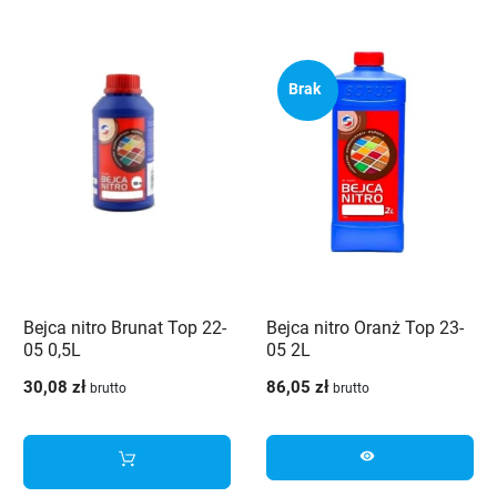
Brak
Bejca nitro Brunat Top 22-
Bejca nitro Oranż Top 23-
05 0,5L
05 2L
30,08 zł
86,05 zł
brutto
brutto
visibility