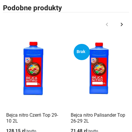
Podobne produkty
keyboard_arrow_left
keyboard_arrow_right
Poprzedni
Nast
Brak
Bejca nitro Czerń Top 29-
Bejca nitro Palisander Top
10 2L
26-29 2L
128,15 zł
71,48 zł
brutto
brutto