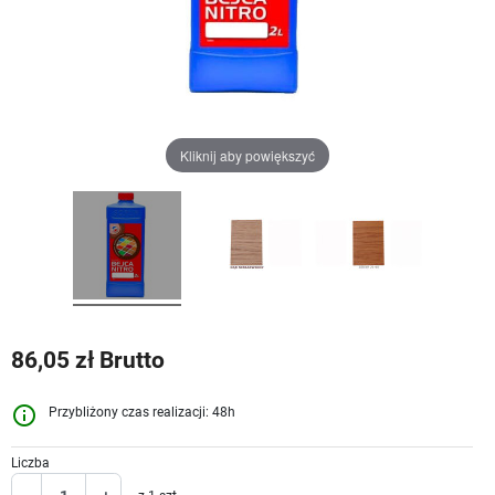
Kliknij aby powiększyć
86,05 zł Brutto
info_outline
Przybliżony czas realizacji: 48h
Liczba