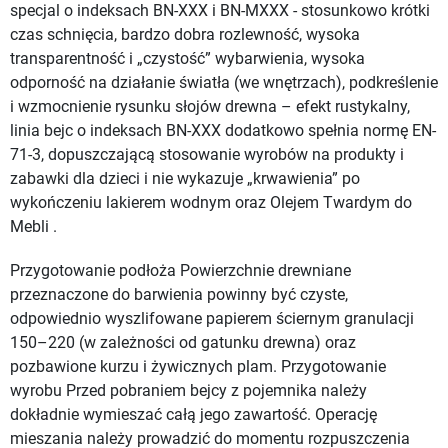
specjal o indeksach BN-XXX i BN-MXXX - stosunkowo krótki
czas schnięcia, bardzo dobra rozlewność, wysoka
transparentność i „czystość” wybarwienia, wysoka
odporność na działanie światła (we wnętrzach), podkreślenie
i wzmocnienie rysunku słojów drewna – efekt rustykalny,
linia bejc o indeksach BN-XXX dodatkowo spełnia normę EN-
71-3, dopuszczającą stosowanie wyrobów na produkty i
zabawki dla dzieci i nie wykazuje „krwawienia” po
wykończeniu lakierem wodnym oraz Olejem Twardym do
Mebli .
Przygotowanie podłoża Powierzchnie drewniane
przeznaczone do barwienia powinny być czyste,
odpowiednio wyszlifowane papierem ściernym granulacji
150–220 (w zależności od gatunku drewna) oraz
pozbawione kurzu i żywicznych plam. Przygotowanie
wyrobu Przed pobraniem bejcy z pojemnika należy
dokładnie wymieszać całą jego zawartość. Operację
mieszania należy prowadzić do momentu rozpuszczenia