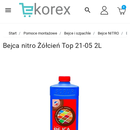
0
menu
search
Start
Pomoce montażowe
Bejce i szpachle
Bejce NITRO
Be
Bejca nitro Żółcień Top 21-05 2L