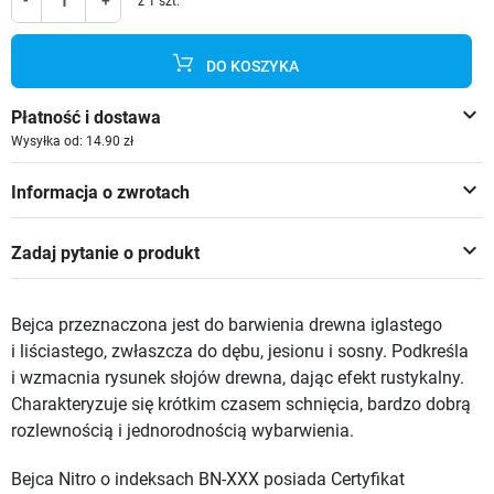
-
+
z 1 szt.
DO KOSZYKA
keyboard_arrow_down
Płatność i dostawa
Wysyłka od: 14.90 zł
keyboard_arrow_down
Informacja o zwrotach
keyboard_arrow_down
Zadaj pytanie o produkt
Bejca przeznaczona jest do barwienia drewna iglastego
i liściastego, zwłaszcza do dębu, jesionu i sosny. Podkreśla
i wzmacnia rysunek słojów drewna, dając efekt rustykalny.
Charakteryzuje się krótkim czasem schnięcia, bardzo dobrą
rozlewnością i jednorodnością wybarwienia.
Bejca Nitro o indeksach BN-XXX posiada Certyfikat