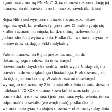
zgodności z normą PN-EN 71-3, co stanowi rekomendację jej
stosowania do barwienia mebli oraz zabawek dla dzieci.
Bejca Nitro jest wyrobem na bazie rozpuszczalników
organicznych, barwników i pigmentów. Charakteryzuje się
krótkim czasem schnięcia, bardzo dobrą rozlewnością i
jednorodnością wybarwienia. Podkreśla i wzmacnia rysunek
słojów drewna, dając efekt rustykalny.
Zakres stosowania Bejca przeznaczona jest do
dekoracyjnego malowania drewnianych i
drewnopochodnych elementów meblowych. Nadaje się do
barwienia drewna iglastego i liściastego. Preferowana jest
do dębu, jesionu i sosny. W zależności od stawianych
wymagań rozróżniamy 2 linie bejc nitro: linia standardowa o
indeksach 2X-XXX – stosunkowo krótki czas schnięcia,
bardzo dobra rozlewność i jednorodność wybarwienia, dobra
odporność na światło (we wnętrzach), podkreślenie i
wzmocnienie rysunku słojów drewna – efekt rustykalny. linia