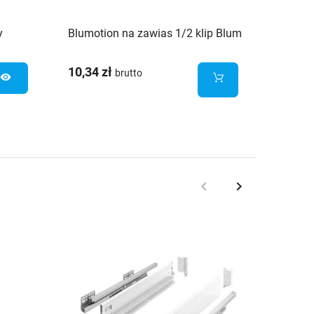
y
Blumotion na zawias 1/2 klip Blum
10,34 zł
brutto
visibility
keyboard_arrow_left
keyboard_arrow_right
Poprzedni
Następny