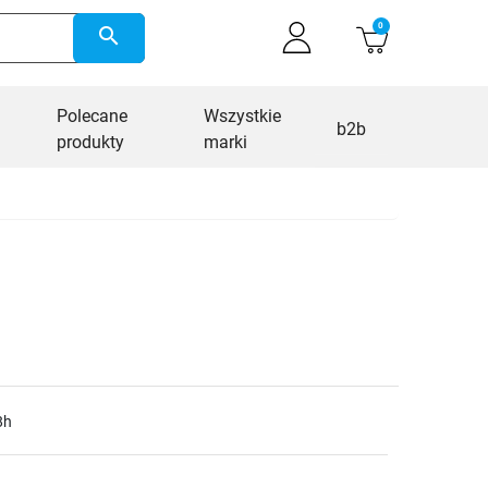
0
search
Polecane
Wszystkie
b2b
produkty
marki
8h