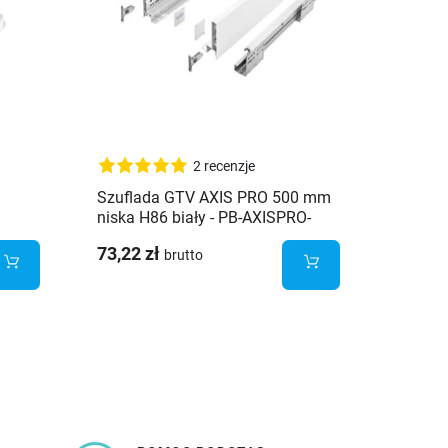
2 recenzje
Szuflada GTV AXIS PRO 500 mm
Prowad
niska H86 biały - PB-AXISPRO-
KPL500A1
73,22 zł
1,12 z
brutto