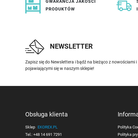
GWARANCJA JAKOŚCI
PRODUKTÓW
NEWSLETTER
Zapisz się do Newslettera i bądź na bieżąco z nowościami 
pojawiającymi się w naszym sklepie!
Obsługa klienta
Inform
Sklep
EKOREX.PL
Polityka Co
Tel.:
+48 14 691 7291
Polityka pr