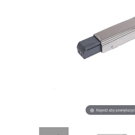
Najedź aby powiększyć