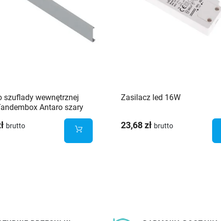
o szuflady wewnętrznej
Zasilacz led 16W
andembox Antaro szary
zł
23,68 zł
brutto
brutto