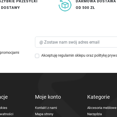
SZYBKIE PRZESYŁKI
DARMOWA DOSTAWA
I DOSTAWY
OD 500 ZŁ
i promocjami
Akceptuję
regulamin sklepu
oraz
politykę pryw
acje
Moje konto
Kategorie
okies
Kontakt z nami
Akcesoria meblowe
ywatności
Mapa strony
Narzędzia